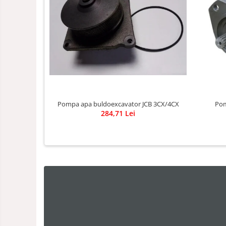
Pompa apa buldoexcavator JCB 3CX/4CX
Pom
284,71 Lei