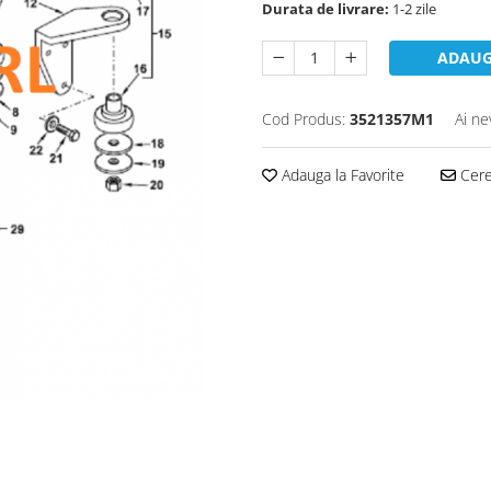
Durata de livrare:
1-2 zile
ADAUG
Cod Produs:
3521357M1
Ai ne
Adauga la Favorite
Cere 