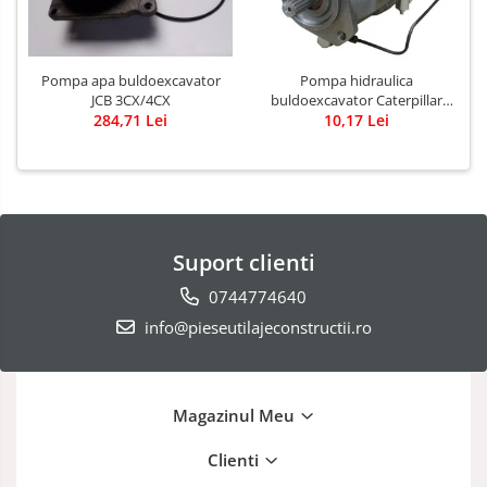
Pompa apa buldoexcavator
Pompa hidraulica
JCB 3CX/4CX
buldoexcavator Caterpillar
284,71 Lei
10,17 Lei
428B
Suport clienti
0744774640
info@pieseutilajeconstructii.ro
Magazinul Meu
Clienti