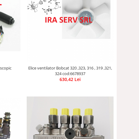
escopic
Elice ventilator Bobcat 320 ,323, 316 , 319 ,321,
324 cod:6678937
630,42 Lei