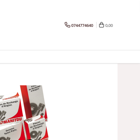
0744774640
0,00