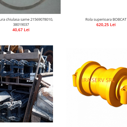
Rola superioara BOBCAT
ura chiulasa same 21569078010,
620,25 Lei
38019037
40,67 Lei