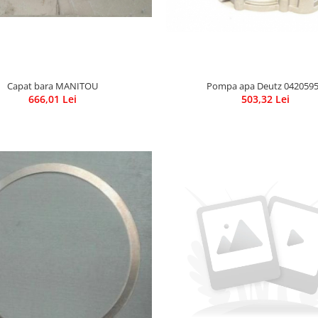
Capat bara MANITOU
Pompa apa Deutz 042059
666,01 Lei
503,32 Lei