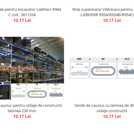
Rola superioara/ inferioara pentru
ale pentru excavator Liebherr R964
LIEBHERR R954/R954B/R954C
C cod : 5611334
/R974/R964B/R962 HD/R972 HD
10,17 Lei
10,17 Lei
Senile de cauciuc cu latimea de 3
cauciuc pentru utilaje de constructii
utilaje constructii
latimea 230 mm
10,17 Lei
10,17 Lei