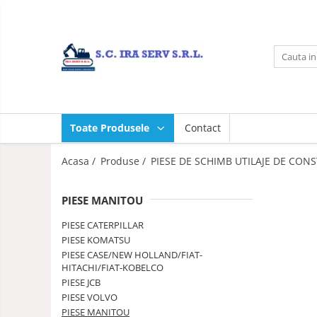
Toate Produsele
Acasa
Produse
PIESE UTILAJE DIVERSE
Toate Produsele
Contact
PIESE CATERPILLAR
PIESE KOMATSU
Acasa /
Produse /
PIESE DE SCHIMB UTILAJE DE CONS
PIESE CASE/NEW HOLLAND/FIAT-
HITACHI/FIAT-KOBELCO
PIESE MANITOU
PIESE JCB
PIESE CATERPILLAR
PIESE VOLVO
PIESE KOMATSU
PIESE CASE/NEW HOLLAND/FIAT-
PIESE MANITOU
HITACHI/FIAT-KOBELCO
PIESE TEREX
PIESE JCB
PIESE VOLVO
Contact
PIESE MANITOU