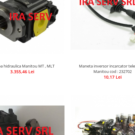
 hidraulica Manitou MT , MLT
Maneta inversor incarcator tel
3.355,46 Lei
Manitou cod : 232702
10,17 Lei