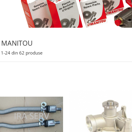
E MANITOU
1-
24
din
62
produse