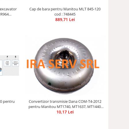
 excavator
Cap de bara pentru Manitou MLT 845-120
/R964
cod : 748445
/R964C
889,71 Lei
00 pentru
Convertizor transmisie Dana COM-T4-2012
pentru Manitou MT1740, MT1637, MT1440,
10,17 Lei
MT1337