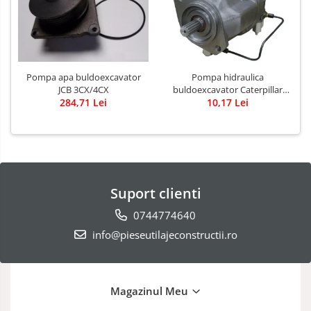
Pompa apa buldoexcavator
Pompa hidraulica
JCB 3CX/4CX
buldoexcavator Caterpillar
284,71 Lei
10,17 Lei
428B
Suport clienti
0744774640
info@pieseutilajeconstructii.ro
Magazinul Meu