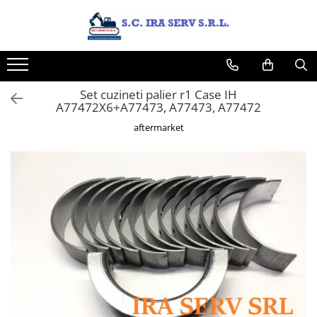
Toate Produsele
Acasa
Set cuzineti palier r1 Case IH
Produse
A77472X6+A77473, A77473, A77472
PIESE UTILAJE DIVERSE
aftermarket
PIESE CATERPILLAR
PIESE KOMATSU
PIESE CASE/NEW HOLLAND/FIAT-
HITACHI/FIAT-KOBELCO
PIESE JCB
PIESE VOLVO
PIESE MANITOU
PIESE TEREX
Contact