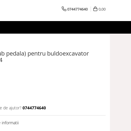
0744774640
0,00
ub pedala) pentru buldoexcavator
4
e de ajutor?
0744774640
informatii