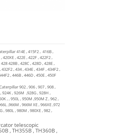
erpillar 414E , 415F2 , 416B ,
, 420XE , 422E , 422F , 422F2 ,
 428 428B , 428C , 428D , 428E ,
 432F2 , 434 , 434E , 434F , 434F2 ,
444F2 , 446B , 446D , 450E , 450F
terpillar 902 , 906 , 907 , 908 ,
 , 924K , 926M ,928G , 928H ,
0K , , 950L , 950M ,950M Z , 962 ,
 966L ,966M , 966M XE , 966XE ,972
G , 980L , 980M , 980XE , 982 ,
rcator telescopic
50B , TH355B , TH360B ,