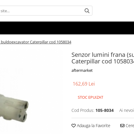
u buldoexcavator Caterpillar cod 1058034
Senzor lumini frana (s
Caterpillar cod 105803
aftermarket
162,69 Lei
STOC EPUIZAT
Cod Produs:
105-8034
Ai nevoi
Adauga la Favorite
Cere 