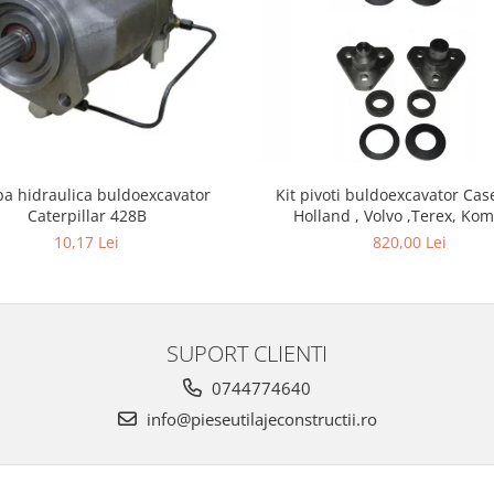
a hidraulica buldoexcavator
Kit pivoti buldoexcavator Cas
Caterpillar 428B
Holland , Volvo ,Terex, Ko
10,17 Lei
820,00 Lei
SUPORT CLIENTI
0744774640
info@pieseutilajeconstructii.ro