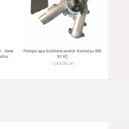
e , New
Pompa apa buldoexcavator Komatsu WB
Capat
matsu
93 R2
buldoex
1.265,00 Lei