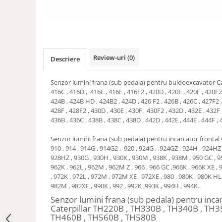
Review-uri
(0)
Descriere
Senzor lumini frana (sub pedala) pentru buldoexcavator Cat
416C , 416D , 416E , 416F , 416F2 , 420D , 420E , 420F , 420F2 
424B , 424B HD , 424B2 , 424D , 426 F2 , 426B , 426C , 427F2 ,
428F , 428F2 , 430D , 430E , 430F, 430F2 , 432D , 432E , 432F ,
436B , 436C , 438B , 438C , 438D , 442D , 442E , 444E , 444F , 
Senzor lumini frana (sub pedala) pentru incarcator frontal Ca
910 , 914 , 914G , 914G2 , 920 , 924G , ,924GZ , 924H , 924HZ
928HZ , 930G , 930H , 930K , 930M , 938K , 938M , 950 GC , 95
962K , 962L , 962M , 962M Z , 966 , 966 GC ,966K , 966K XE ,
, 972K , 972L , 972M , 972M XE , 972XE , 980 , 980K , 980K HL
982M , 982XE , 990K , 992 , 992K ,993K , 994H , 994K..
Senzor lumini frana (sub pedala) pentru inca
Caterpillar TH220B , TH330B , TH340B , TH3
TH460B , TH560B , TH580B