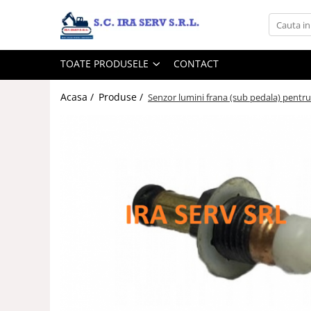
Toate Produsele
TOATE PRODUSELE
CONTACT
Acasa
Produse
Acasa /
Produse /
Senzor lumini frana (sub pedala) pentr
PIESE UTILAJE DIVERSE
PIESE CATERPILLAR
PIESE KOMATSU
PIESE CASE/NEW HOLLAND/FIAT-
HITACHI/FIAT-KOBELCO
PIESE JCB
PIESE VOLVO
PIESE MANITOU
PIESE TEREX
Contact