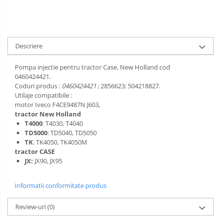
Descriere
Pompa injectie pentru tractor Case, New Holland cod
0460424421.
Coduri produs :
0460424421
; 2856623; 504218827.
Utilaje compatibile :
motor Iveco F4CE9487N J603,
tractor New Holland
T4000
: T4030, T4040
TD5000
: TD5040, TD5050
TK
: TK4050, TK4050M
tractor CASE
JX:
JX90, JX95
Informatii conformitate produs
Review-uri
(0)