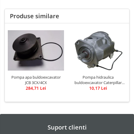
Produse similare
Pompa apa buldoexcavator
Pompa hidraulica
JCB 3CX/4CX
buldoexcavator Caterpillar
284,71 Lei
10,17 Lei
428B
Suport clienti