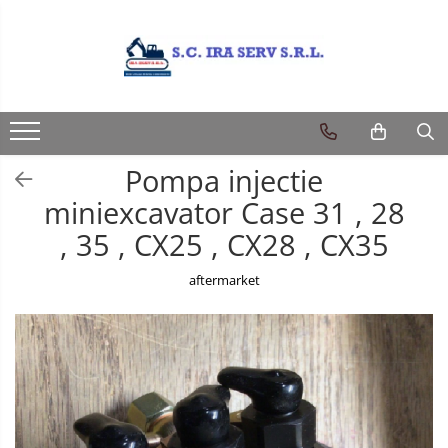
Produse
PIESE UTILAJE DIVERSE
PIESE CATERPILLAR
Pompa injectie
PIESE KOMATSU
miniexcavator Case 31 , 28
PIESE CASE/NEW HOLLAND/FIAT-
, 35 , CX25 , CX28 , CX35
HITACHI/FIAT-KOBELCO
PIESE JCB
aftermarket
PIESE VOLVO
PIESE MANITOU
PIESE TEREX