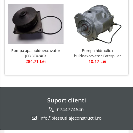
Pompa apa buldoexcavator
Pompa hidraulica
JCB 3CX/4CX
buldoexcavator Caterpillar
284,71 Lei
10,17 Lei
428B
Suport clienti
0744774640
info@pieseutilajeconstructii.ro