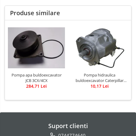
Produse similare
Pompa apa buldoexcavator
Pompa hidraulica
JCB 3CX/4CX
buldoexcavator Caterpillar
284,71 Lei
10,17 Lei
428B
Suport clienti
0744774640