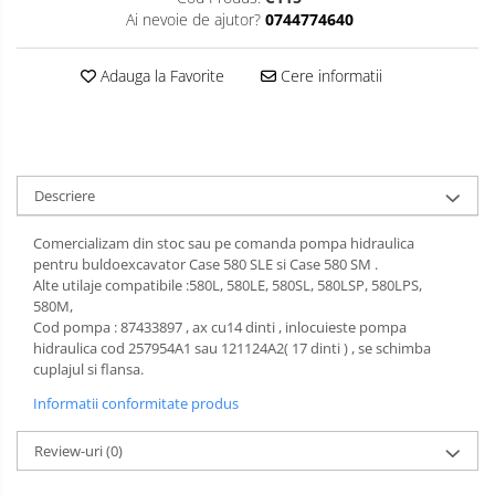
Ai nevoie de ajutor?
0744774640
Adauga la Favorite
Cere informatii
Descriere
Comercializam din stoc sau pe comanda pompa hidraulica
pentru buldoexcavator Case 580 SLE si Case 580 SM .
Alte utilaje compatibile :580L, 580LE, 580SL, 580LSP, 580LPS,
580M,
Cod pompa : 87433897 , ax cu14 dinti , inlocuieste pompa
hidraulica cod 257954A1 sau 121124A2( 17 dinti ) , se schimba
cuplajul si flansa.
Informatii conformitate produs
Review-uri
(0)