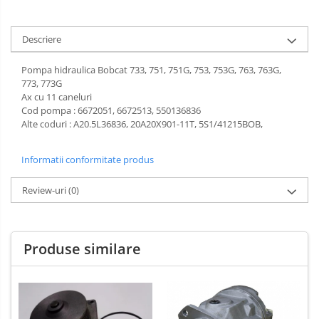
Descriere
Pompa hidraulica Bobcat 733, 751, 751G, 753, 753G, 763, 763G,
773, 773G
Ax cu 11 caneluri
Cod pompa : 6672051, 6672513, 550136836
Alte coduri : A20.5L36836, 20A20X901-11T, 5S1/41215BOB,
Informatii conformitate produs
Review-uri
(0)
Produse similare