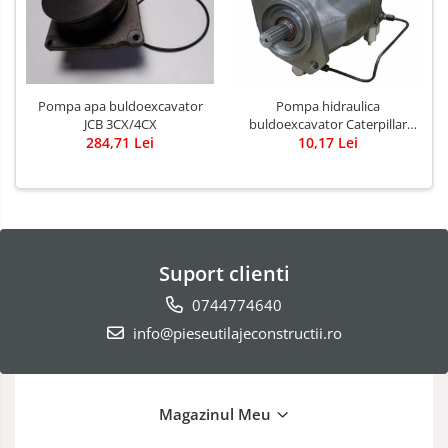
Pompa apa buldoexcavator
Pompa hidraulica
JCB 3CX/4CX
buldoexcavator Caterpillar
284,71 Lei
10,17 Lei
428B
Suport clienti
0744774640
info@pieseutilajeconstructii.ro
Magazinul Meu