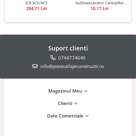
JCB 3CX/4CX
buldoexcavator Caterpillar
284,71 Lei
10,17 Lei
428B
Suport clienti
0744774640
info@pieseutilajeconstructii.ro
Magazinul Meu
Clienti
Date Comerciale