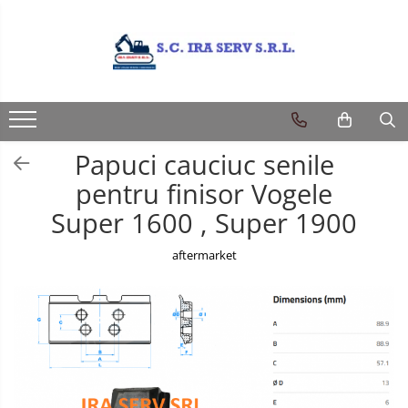
Produse
PIESE UTILAJE DIVERSE
PIESE CATERPILLAR
Papuci cauciuc senile
PIESE KOMATSU
pentru finisor Vogele
PIESE CASE/NEW HOLLAND/FIAT-
Super 1600 , Super 1900
HITACHI/FIAT-KOBELCO
PIESE JCB
aftermarket
PIESE VOLVO
PIESE MANITOU
PIESE TEREX