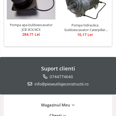
Pompa apa buldoexcavator
Pompa hidraulica
JCB 3CX/4CX
buldoexcavator Caterpillar
284,71 Lei
10,17 Lei
428B
Suport clienti
0744774640
info@pieseutilajeconstructii.ro
Magazinul Meu
Clienti