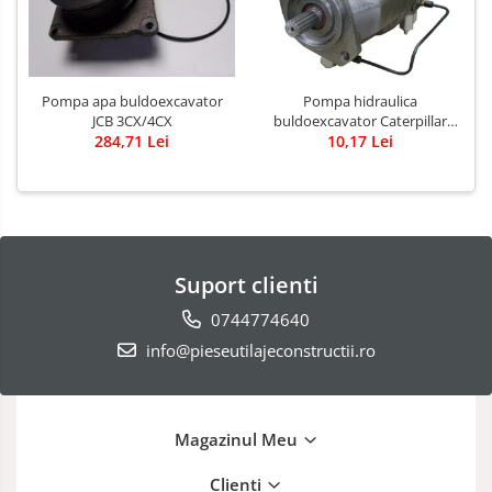
Pompa apa buldoexcavator
Pompa hidraulica
JCB 3CX/4CX
buldoexcavator Caterpillar
284,71 Lei
10,17 Lei
428B
Suport clienti
0744774640
info@pieseutilajeconstructii.ro
Magazinul Meu
Clienti