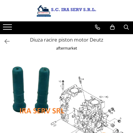
Produse
PIESE UTILAJE DIVERSE
PIESE CATERPILLAR
Diuza racire piston motor Deutz
PIESE KOMATSU
aftermarket
PIESE CASE/NEW HOLLAND/FIAT-
HITACHI/FIAT-KOBELCO
PIESE JCB
PIESE VOLVO
PIESE MANITOU
PIESE TEREX