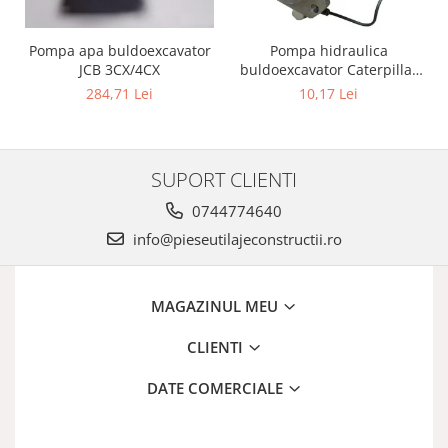
Pompa apa buldoexcavator
Pompa hidraulica
JCB 3CX/4CX
buldoexcavator Caterpillar
428B
284,71 Lei
10,17 Lei
SUPORT CLIENTI
0744774640
info@pieseutilajeconstructii.ro
MAGAZINUL MEU
CLIENTI
DATE COMERCIALE