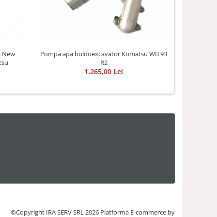
 , New
Pompa apa buldoexcavator Komatsu WB 93
Capa
tsu
R2
buldoex
1.265,00 Lei
©Copyright IRA SERV SRL 2026
Platforma E-commerce by