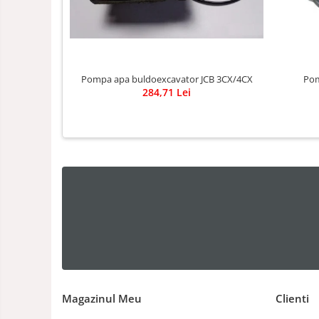
Pompa apa buldoexcavator JCB 3CX/4CX
Pom
284,71 Lei
Magazinul Meu
Clienti