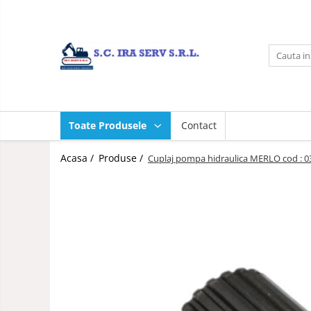
Toate Produsele
Acasa
Produse
PIESE UTILAJE DIVERSE
Toate Produsele
Contact
PIESE CATERPILLAR
PIESE KOMATSU
Acasa /
Produse /
Cuplaj pompa hidraulica MERLO cod : 
PIESE CASE/NEW HOLLAND/FIAT-
HITACHI/FIAT-KOBELCO
PIESE JCB
PIESE VOLVO
PIESE MANITOU
PIESE TEREX
Contact