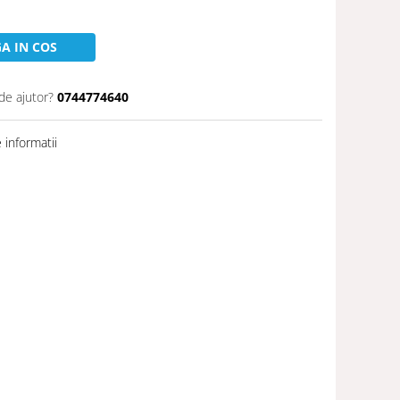
A IN COS
de ajutor?
0744774640
informatii