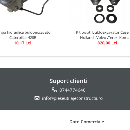
pa hidraulica buldoexcavator
Kit pivoti buldoexcavator Case
Caterpillar 428B
Holland , Volvo ,Terex, Koma
10,17 Lei
820,00 Lei
Suport clienti
0744774640
info@pieseutilajeconstructii.ro
Date Comerciale