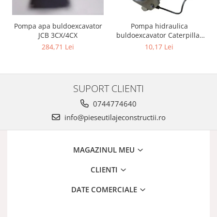
Pompa apa buldoexcavator
Pompa hidraulica
JCB 3CX/4CX
buldoexcavator Caterpillar
428B
284,71 Lei
10,17 Lei
SUPORT CLIENTI
0744774640
info@pieseutilajeconstructii.ro
MAGAZINUL MEU
CLIENTI
DATE COMERCIALE