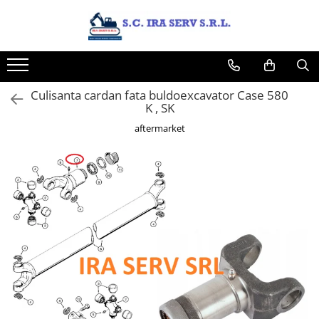
Toate Produsele
Acasa
Culisanta cardan fata buldoexcavator Case 580
Produse
K , SK
PIESE UTILAJE DIVERSE
aftermarket
PIESE CATERPILLAR
PIESE KOMATSU
PIESE CASE/NEW HOLLAND/FIAT-
HITACHI/FIAT-KOBELCO
PIESE JCB
PIESE VOLVO
PIESE MANITOU
PIESE TEREX
Contact