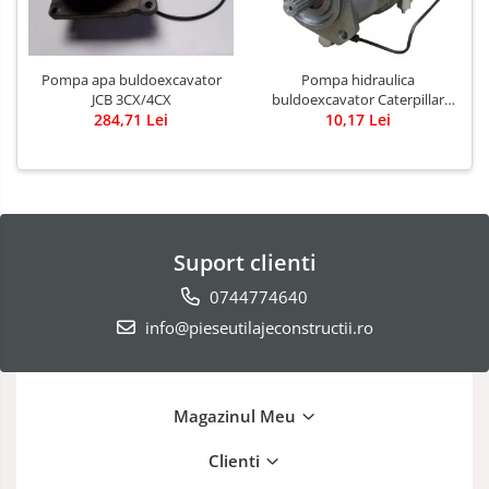
Pompa apa buldoexcavator
Pompa hidraulica
JCB 3CX/4CX
buldoexcavator Caterpillar
284,71 Lei
10,17 Lei
428B
Suport clienti
0744774640
info@pieseutilajeconstructii.ro
Magazinul Meu
Clienti