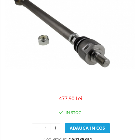
477,90 Lei
IN STOC
ADAUGA IN COS
Cod Produs:
CA0138334