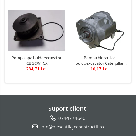
Pompa apa buldoexcavator
Pompa hidraulica
JCB 3CX/4CX
buldoexcavator Caterpillar
284,71 Lei
10,17 Lei
428B
Suport clienti
0744774640
info@pieseutilajeconstructii.ro