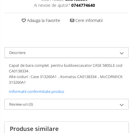
Ai nevoie de ajutor?
0744774640
Adauga la Favorite
Cere informatii
Descriere
Capat de bara complet pentru buldoexcavator CASE 580SLE cod
CA0138334 .
Alte coduri : Case 313260A1 , Komatsu CA0138334 , McCORMICK
313260A1
Informatii conformitate produs
Review-uri
(0)
Produse similare