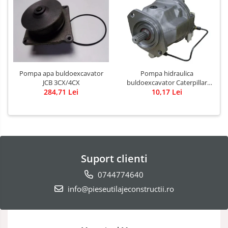
Pompa apa buldoexcavator
Pompa hidraulica
JCB 3CX/4CX
buldoexcavator Caterpillar
284,71 Lei
10,17 Lei
428B
Suport clienti
0744774640
info@pieseutilajeconstructii.ro