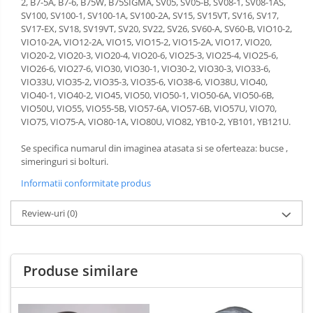
2, B7-5A, B7-6, B75W, B75SIGMA, SV05, SV05-B, SV08-1, SV08-1AS,
SV100, SV100-1, SV100-1A, SV100-2A, SV15, SV15VT, SV16, SV17,
SV17-EX, SV18, SV19VT, SV20, SV22, SV26, SV60-A, SV60-B, VIO10-2,
VIO10-2A, VIO12-2A, VIO15, VIO15-2, VIO15-2A, VIO17, VIO20,
VIO20-2, VIO20-3, VIO20-4, VIO20-6, VIO25-3, VIO25-4, VIO25-6,
VIO26-6, VIO27-6, VIO30, VIO30-1, VIO30-2, VIO30-3, VIO33-6,
VIO33U, VIO35-2, VIO35-3, VIO35-6, VIO38-6, VIO38U, VIO40,
VIO40-1, VIO40-2, VIO45, VIO50, VIO50-1, VIO50-6A, VIO50-6B,
VIO50U, VIO55, VIO55-5B, VIO57-6A, VIO57-6B, VIO57U, VIO70,
VIO75, VIO75-A, VIO80-1A, VIO80U, VIO82, YB10-2, YB101, YB121U.
Se specifica numarul din imaginea atasata si se oferteaza: bucse ,
simeringuri si bolturi.
Informatii conformitate produs
Review-uri
(0)
Produse similare