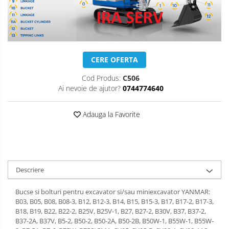
CERE OFERTA
Cod Produs:
C506
Ai nevoie de ajutor?
0744774640
Adauga la Favorite
Descriere
Bucse si bolturi pentru excavator si/sau miniexcavator YANMAR:
B03, B05, B08, B08-3, B12, B12-3, B14, B15, B15-3, B17, B17-2, B17-3,
B18, B19, B22, B22-2, B25V, B25V-1, B27, B27-2, B30V, B37, B37-2,
B37-2A, B37V, B5-2, B50-2, B50-2A, B50-2B, B50W-1, B55W-1, B55W-