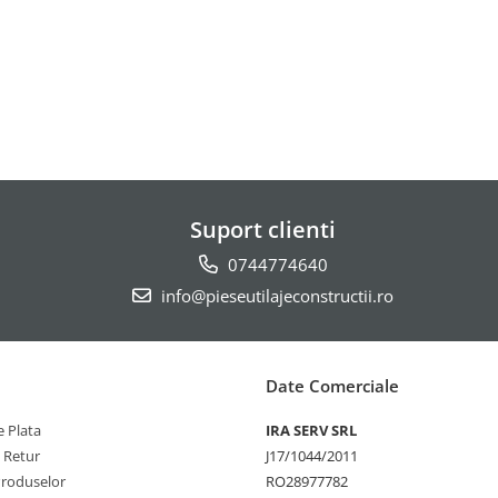
Suport clienti
0744774640
info@pieseutilajeconstructii.ro
Date Comerciale
 Plata
IRA SERV SRL
e Retur
J17/1044/2011
Produselor
RO28977782