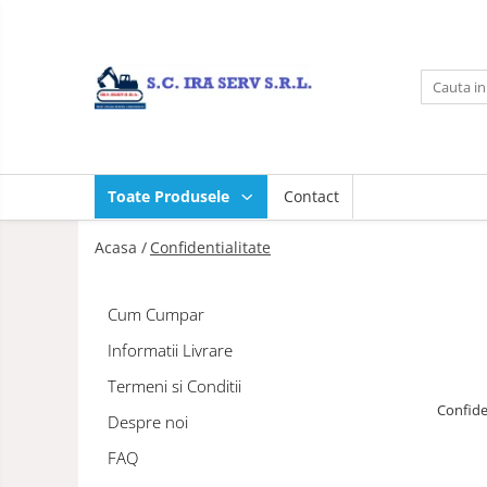
Toate Produsele
Acasa
Produse
PIESE UTILAJE DIVERSE
Toate Produsele
Contact
PIESE CATERPILLAR
PIESE KOMATSU
Acasa /
Confidentialitate
PIESE CASE/NEW HOLLAND/FIAT-
HITACHI/FIAT-KOBELCO
Cum Cumpar
PIESE JCB
Informatii Livrare
PIESE VOLVO
Termeni si Conditii
PIESE MANITOU
Confide
Despre noi
PIESE TEREX
FAQ
Contact