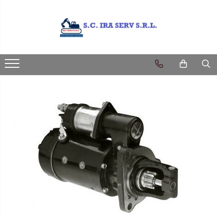
Produse
PIESE UTILAJE DIVERSE
PIESE CATERPILLAR
PIESE KOMATSU
PIESE CASE/NEW HOLLAND/FIAT-
HITACHI/FIAT-KOBELCO
PIESE JCB
PIESE VOLVO
PIESE MANITOU
PIESE TEREX