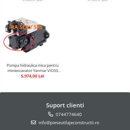
Pompa hidraulica mica pentru
miniexcavator Yanmar VIO33
cod : 65300048 sau17AA85-73200
5.974,00 Lei
Suport clienti
0744774640
info@pieseutilajeconstructii.ro