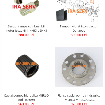
Senzor rampa combustibil
Tampon vibratii compactor
motor Isuzu 4JJ1 , 4HK1 , 6HK1
Dynapac
280,00 Lei
300,00 Lei
Cuplaj pompa hidraulica MERLO
Flansa cuplaj pompa hidraulica
cod : 036056
MERLO MF 30.9CL2 ,
563,00 Lei
ROTO33.16KS
970,00 Lei